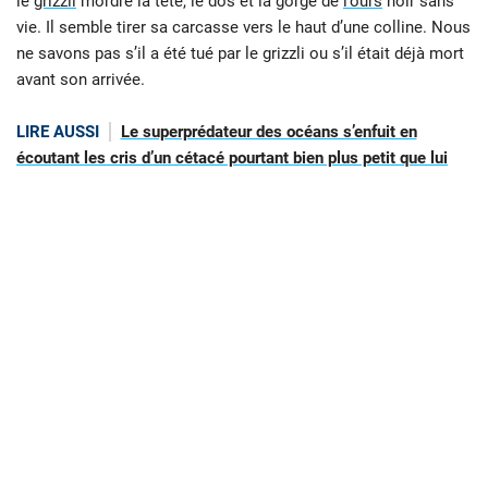
le
grizzli
mordre la tête, le dos et la gorge de
l’ours
noir sans
vie. Il semble tirer sa carcasse vers le haut d’une colline. Nous
ne savons pas s’il a été tué par le grizzli ou s’il était déjà mort
avant son arrivée.
LIRE AUSSI
Le superprédateur des océans s’enfuit en
écoutant les cris d’un cétacé pourtant bien plus petit que lui