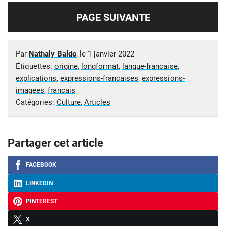
PAGE SUIVANTE
Par
Nathaly Baldo
, le
1 janvier 2022
Étiquettes:
origine
,
longformat
,
langue-francaise
,
explications
,
expressions-francaises
,
expressions-
imagees
,
francais
Catégories:
Culture
,
Articles
Partager cet article
FACEBOOK
LINKEDIN
PINTEREST
X