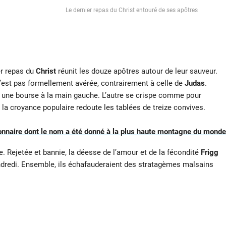
Le dernier repas du Christ entouré de ses apôtres
ier repas du
Christ
réunit les douze apôtres autour de leur sauveur.
’est pas formellement avérée, contrairement à celle de
Judas
.
ent une bourse à la main gauche. L’autre se crispe comme pour
la croyance populaire redoute les tablées de treize convives.
onnaire dont le nom a été donné à la plus haute montagne du monde
 Rejetée et bannie, la déesse de l’amour et de la fécondité
Frigg
ndredi. Ensemble, ils échafauderaient des stratagèmes malsains