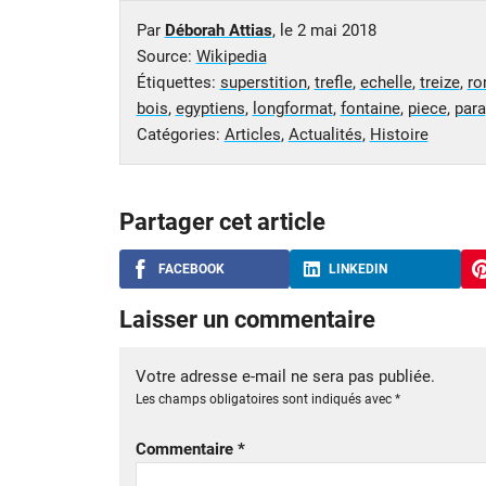
Par
Déborah Attias
, le
2 mai 2018
Source:
Wikipedia
Étiquettes:
superstition
,
trefle
,
echelle
,
treize
,
ro
bois
,
egyptiens
,
longformat
,
fontaine
,
piece
,
para
Catégories:
Articles
,
Actualités
,
Histoire
Partager cet article
FACEBOOK
LINKEDIN
Laisser un commentaire
Votre adresse e-mail ne sera pas publiée.
Les champs obligatoires sont indiqués avec
*
Commentaire
*