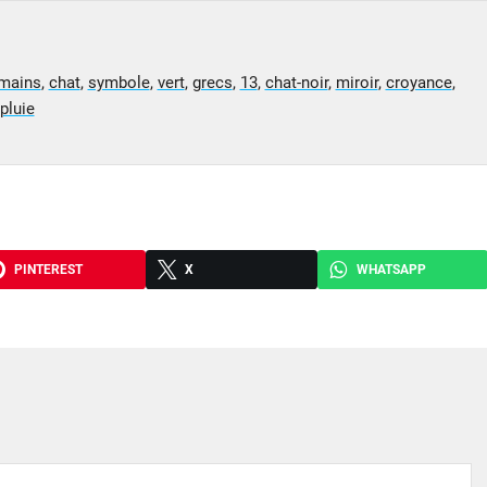
mains
,
chat
,
symbole
,
vert
,
grecs
,
13
,
chat-noir
,
miroir
,
croyance
,
pluie
PINTEREST
X
WHATSAPP