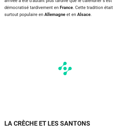
arrivée a été d’autant plus tardive que le calendrier s’est
démocratisé tardivement en
France
. Cette tradition était
surtout populaire en
Allemagne
et en
Alsace
.
LA CRÈCHE ET LES SANTONS