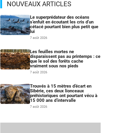
NOUVEAUX ARTICLES
Le superprédateur des océans
s’enfuit en écoutant les cris d’un
cétacé pourtant bien plus petit que
lui
7 août 2026
Les feuilles mortes ne
disparaissent pas au printemps : ce
que le sol des forêts cache
vraiment sous nos pieds
7 août 2026
Trouvés à 15 mètres d’écart en
Sibérie, ces deux lionceaux
préhistoriques ont pourtant vécu à
15 000 ans d’intervalle
7 août 2026