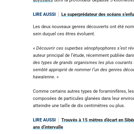
abyssales
dont la profondeur dépasse 5 kilomètre
LIRE AUSSI
Le superprédateur des océans s’enfuit
Les deux nouveaux genres découverts ont été n
sein duquel ces êtres évoluent.
«
Découvrir ces superbes xénophyophores s’est rév
auteur principal de l’étude, récemment publiée dans
des types de grands organismes les plus courants d
semblé approprié de nommer l’un des genres découv
hawaïenne
. »
Comme certains autres types de foraminifères, le
composées de particules glanées dans leur enviro
atteindre une taille de dix centimètres ou plus.
LIRE AUSSI
Trouvés à 15 mètres d’écart en Sibé
ans d’intervalle