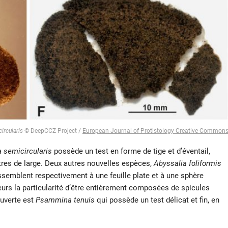
rcularis
© DeepCCZ Project /
European Journal of Protistology Creative Common
semicircularis
possède un test en forme de tige et d’éventail,
tres de large. Deux autres nouvelles espèces,
Abyssalia foliformis
semblent respectivement à une feuille plate et à une sphère
eurs la particularité d’être entièrement composées de spicules
ouverte est
Psammina tenuis
qui possède un test délicat et fin, en