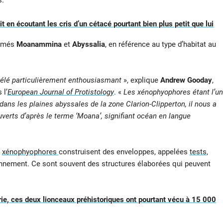
s.
 en écoutant les cris d’un cétacé pourtant bien plus petit que lui
ommés
Moanammina
et
Abyssalia
, en référence au type d’habitat au
élé particulièrement enthousiasmant
», explique
Andrew Gooday
,
 l’
European Journal of Protistology
. «
Les xénophyophores étant l’un
ans les plaines abyssales de la zone Clarion-Clipperton, il nous a
erts d’après le terme ‘Moana’, signifiant océan en langue
s
xénophyophores
construisent des enveloppes, appelées
tests
,
nnement. Ce sont souvent des structures élaborées qui peuvent
rie, ces deux lionceaux préhistoriques ont pourtant vécu à 15 000