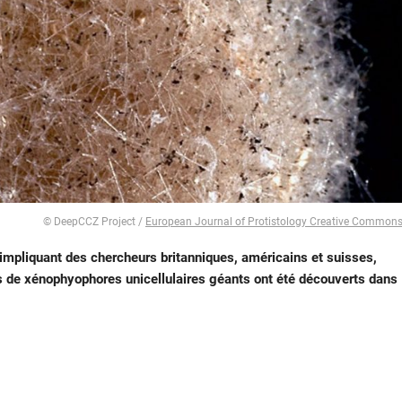
© DeepCCZ Project /
European Journal of Protistology Creative Common
l impliquant des chercheurs britanniques, américains et suisses,
 de xénophyophores unicellulaires géants ont été découverts dans