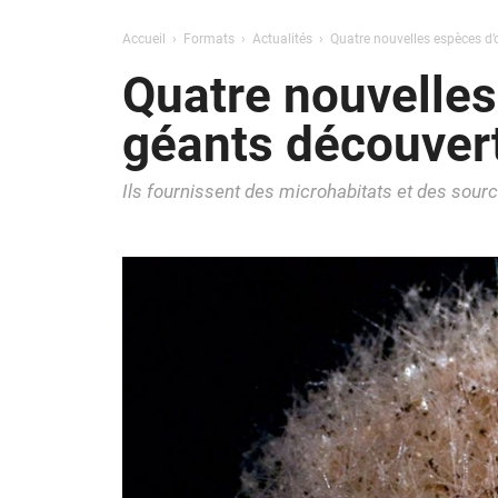
Accueil
Formats
Actualités
Quatre nouvelles espèces d’
Quatre nouvelles
géants découvert
Ils fournissent des microhabitats et des sourc