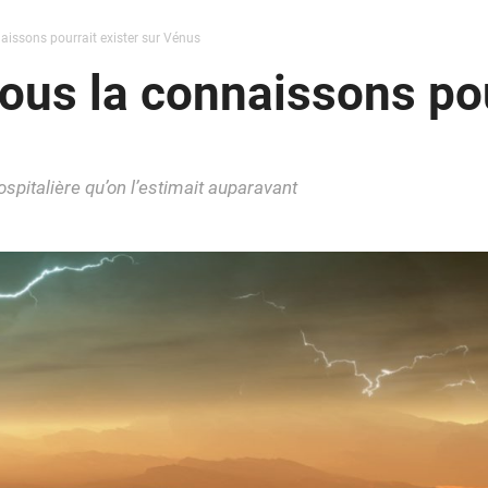
naissons pourrait exister sur Vénus
nous la connaissons pou
ospitalière qu’on l’estimait auparavant