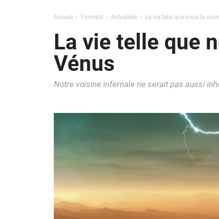
Accueil
Formats
Actualités
La vie telle que nous la con
La vie telle que 
Vénus
Notre voisine infernale ne serait pas aussi inh