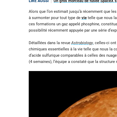
LIRE AUSSI
Un gros morceau de fusée SpaceX s’é
Alors que l’on estimait jusqu’à récemment que les 
à surmonter pour tout type de
vie
telle que nous la
ces formations un gaz appelé phosphine, constitu
possibilité récemment appuyée par une série d’exp
Détaillées dans la revue
Astrobiology
, celles-ci o
chimiques essentielles à la vie telle que nous la
d’acide sulfurique comparables à celles des nuages
(4 semaines), l’équipe a constaté que la structure m