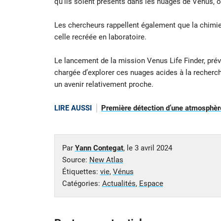
qu’ils soient présents dans les nuages de Vénus, o
Les chercheurs rappellent également que la chimie
celle recréée en laboratoire.
Le lancement de la mission Venus Life Finder, prév
chargée d’explorer ces nuages acides à la recherch
un avenir relativement proche.
LIRE AUSSI
Première détection d’une atmosphère
Par
Yann Contegat
, le
3 avril 2024
Source:
New Atlas
Étiquettes:
vie
,
Vénus
Catégories:
Actualités
,
Espace