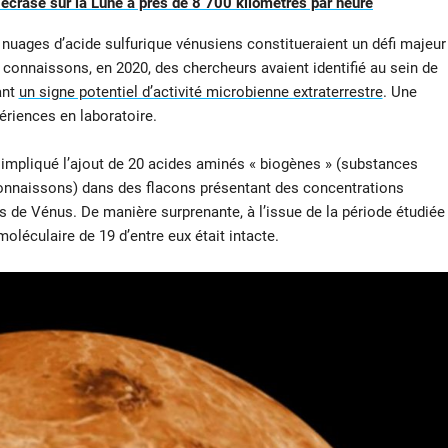
crase sur la Lune à près de 8 700 kilomètres par heure
nuages d’acide sulfurique vénusiens constitueraient un défi majeur
 connaissons, en 2020, des chercheurs avaient identifié au sein de
ant
un signe potentiel d’activité microbienne extraterrestre
. Une
ériences en laboratoire.
nt impliqué l’ajout de 20 acides aminés « biogènes » (substances
 connaissons) dans des flacons présentant des concentrations
 de Vénus. De manière surprenante, à l’issue de la période étudiée
oléculaire de 19 d’entre eux était intacte.