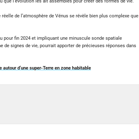
u que l’évolution les ait assemblés pour créer des formes de vie.
 réelle de l’atmosphère de Vénus se révèle bien plus complexe que
u pour fin 2024 et impliquant une minuscule sonde spatiale
e de signes de vie, pourrait apporter de précieuses réponses dans
 autour d’une super-Terre en zone habitable