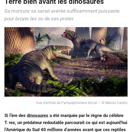
Terre bien avant les dinosaures
Sa morsure se serait avérée suffisamment puissante
pour broyer les os de ses proies
Vue d’artiste de Pampaphoneus biccai — © Márcio Castro
Si l’ère des
dinosaures
a été marquée par le règne du célèbre
T. rex, un prédateur redoutable parcourait ce qui est aujourd’hui
l’Amérique du Sud 40 millions d’années avant que ces reptiles