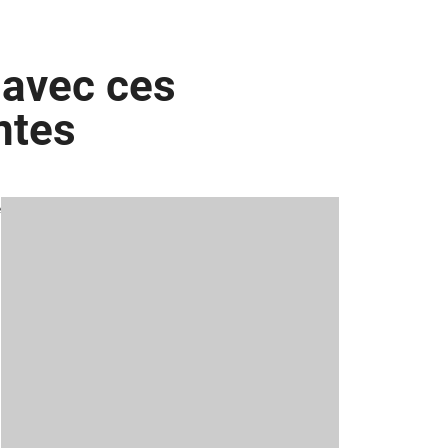
 avec ces
ntes
e