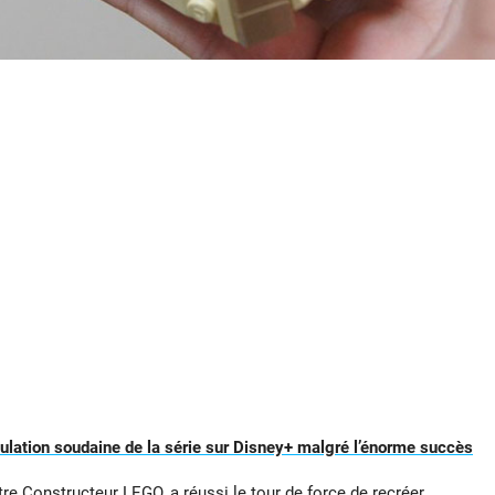
nulation soudaine de la série sur Disney+ malgré l’énorme succès
tre Constructeur LEGO, a réussi le tour de force de recréer