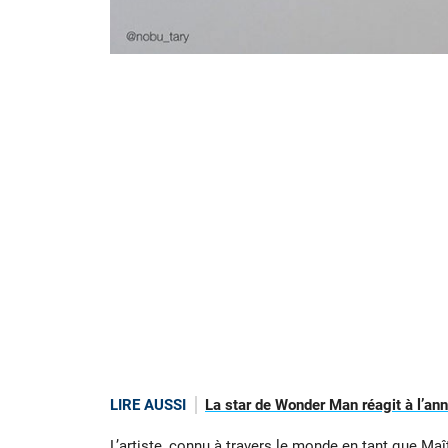
LIRE AUSSI
La star de Wonder Man réagit à l’an
L’artiste, connu à travers le monde en tant que Maî