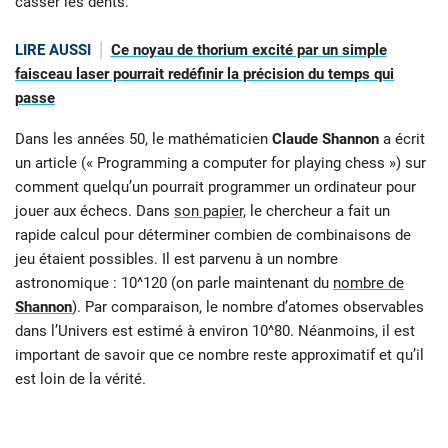
casser les dents.
LIRE AUSSI
Ce noyau de thorium excité par un simple
faisceau laser pourrait redéfinir la précision du temps qui
passe
Dans les années 50, le mathématicien
Claude Shannon
a écrit
un article (« Programming a computer for playing chess ») sur
comment quelqu’un pourrait programmer un ordinateur pour
jouer aux échecs. Dans
son papier,
le chercheur a fait un
rapide calcul pour déterminer combien de combinaisons de
jeu étaient possibles. Il est parvenu à un nombre
astronomique : 10^120 (on parle maintenant du
nombre de
Shannon
). Par comparaison, le nombre d’atomes observables
dans l’Univers est estimé à environ 10^80. Néanmoins, il est
important de savoir que ce nombre reste approximatif et qu’il
est loin de la vérité.