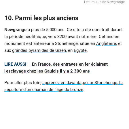
Le tumulus de Newgrange
10. Parmi les plus anciens
Newgrange
a plus de 5 000 ans. Ce site a été construit durant
la période néolithique, vers 3200 avant notre ère. Cet ancien
monument est antérieur à Stonehenge, situé en
Angleterre
, et
aux
grandes pyramides de Gizeh
, en
Égypte
.
LIRE AUSSI
En France, des entraves en fer éclairent
l’esclavage chez les Gaulois il y a 2 300 ans
Pour aller plus loin,
apprenez-en davantage sur Stonehenge, la
sépulture d’un chaman de l’âge du bronze
.