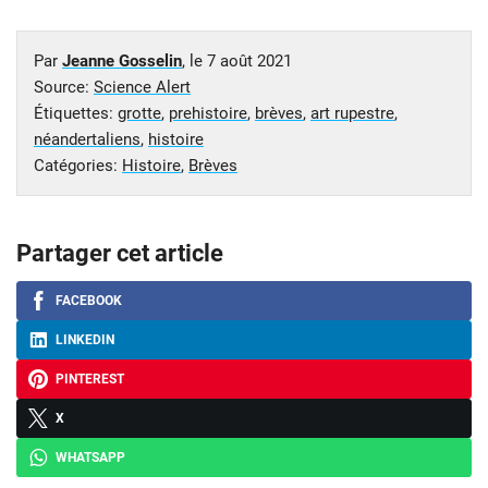
Par
Jeanne Gosselin
, le
7 août 2021
Source:
Science Alert
Étiquettes:
grotte
,
prehistoire
,
brèves
,
art rupestre
,
néandertaliens
,
histoire
Catégories:
Histoire
,
Brèves
Partager cet article
FACEBOOK
LINKEDIN
PINTEREST
X
WHATSAPP