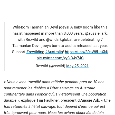
Wild-born Tasmanian Devil joeys! A baby boom like this
hasn't happened in more than 3,000 years. @aussie_ark,
with Re:wild and @wildarkglobal, are celebrating 7
Tasmanian Devil joeys born to adults released last year.
Support
#rewilding
#Australia
!
https://t.co/30aW8UaXkK
pic.twitter.com/vy3ID4y74C
— Re:wild (@rewild)
May 25, 2021
«
Nous avons travaillé sans relâche pendant près de 10 ans
pour ramener les diables à l’état sauvage en Australie
continentale dans l’espoir qu’ils y établissent une population
durable
», explique
Tim Faulkner
, président d’
Aussie Ark
. «
Une
fois retournés à l’état sauvage, tout dépend d’eux, ce qui est
très éprouvant pour nous. Nous les avions observés de loin