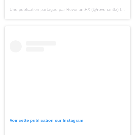
Une publication partagée par RevenantFX (@revenantfx)
le
29 Ja
Voir cette publication sur Instagram