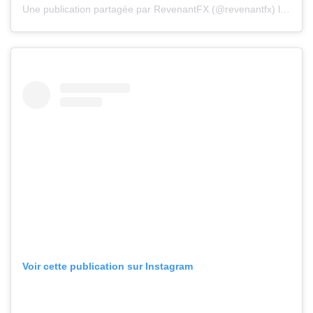
Une publication partagée par RevenantFX (@revenantfx)
le
5 Aoû
Voir cette publication sur Instagram