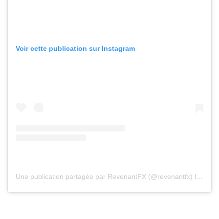
Voir cette publication sur Instagram
Une publication partagée par RevenantFX (@revenantfx)
le
17 Ma