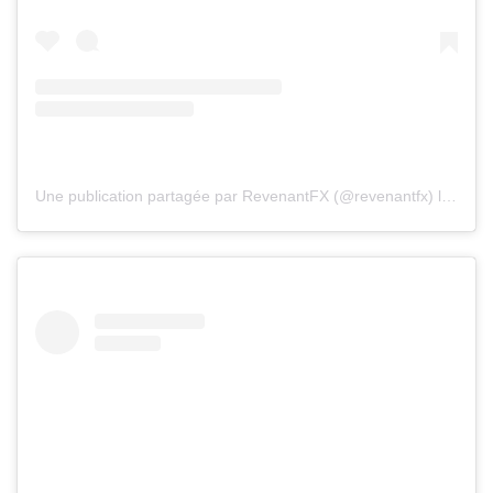
Une publication partagée par RevenantFX (@revenantfx)
le
8 Sep