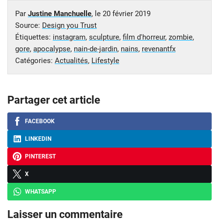
Par
Justine Manchuelle
, le
20 février 2019
Source:
Design you Trust
Étiquettes:
instagram
,
sculpture
,
film d'horreur
,
zombie
,
gore
,
apocalypse
,
nain-de-jardin
,
nains
,
revenantfx
Catégories:
Actualités
,
Lifestyle
Partager cet article
FACEBOOK
LINKEDIN
PINTEREST
X
WHATSAPP
Laisser un commentaire