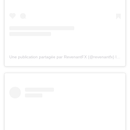
Une publication partagée par RevenantFX (@revenantfx)
le
21 Ma