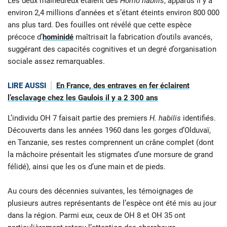
Les deux malheureux étaient des
Homo habilis
, apparus il y a
environ 2,4 millions d’années et s’étant éteints environ 800 000
ans plus tard. Des fouilles ont révélé que cette espèce
précoce d’
hominidé
maîtrisait la fabrication d’outils avancés,
suggérant des capacités cognitives et un degré d’organisation
sociale assez remarquables.
LIRE AUSSI
En France, des entraves en fer éclairent
l’esclavage chez les Gaulois il y a 2 300 ans
L’individu OH 7 faisait partie des premiers
H. habilis
identifiés.
Découverts dans les années 1960 dans les gorges d’Olduvaï,
en Tanzanie, ses restes comprennent un crâne complet (dont
la mâchoire présentait les stigmates d’une morsure de grand
félidé), ainsi que les os d’une main et de pieds.
Au cours des décennies suivantes, les témoignages de
plusieurs autres représentants de l’espèce ont été mis au jour
dans la région. Parmi eux, ceux de OH 8 et OH 35 ont