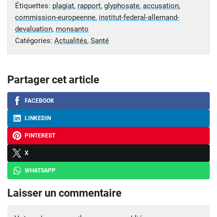
Étiquettes:
plagiat
,
rapport
,
glyphosate
,
accusation
,
commission-europeenne
,
institut-federal-allemand-
devaluation
,
monsanto
Catégories:
Actualités
,
Santé
Partager cet article
FACEBOOK
LINKEDIN
PINTEREST
X
WHATSAPP
Laisser un commentaire