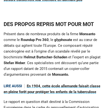
DES PROPOS REPRIS MOT POUR MOT
Présent dans de nombreux produits de la firme
Monsanto
comme le
Roundup Pro 360
, le
glyphosate
est au cœur de
débats qui agitent toute l’Europe. Ce composant réputé
cancérogène est à l’origine d’un scandale révélé par le
biochimiste
Helmut Burtscher-Schaden
et l’expert en plagiat
Stefan Weber
. Ces spécialistes ont découvert qu’une partie
d’un rapport datant de 2015 contenait un copier-coller
d’argumentaires provenant de
Monsanto.
LIRE AUSSI
En 1904, cette école allemande faisait classe
en pleine forêt pour protéger les enfants de la tuberculose
Le rapport en question était destiné à la Commission
Européenne dans le cadre du renouvellement d’autorisation