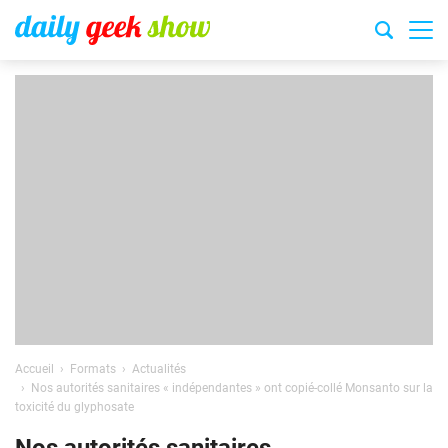
Accueil
Formats
Actualités
Nos autorités sanitaires « indépendantes » ont copié-collé Monsanto sur la
toxicité du glyphosate