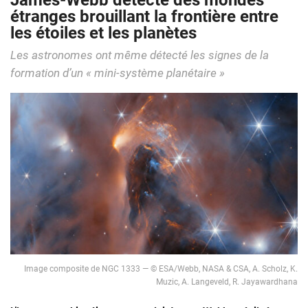
James-Webb détecte des mondes
étranges brouillant la frontière entre
les étoiles et les planètes
Les astronomes ont même détecté les signes de la
formation d’un « mini-système planétaire »
Image composite de NGC 1333 — © ESA/Webb, NASA & CSA, A. Scholz, K.
Muzic, A. Langeveld, R. Jayawardhana