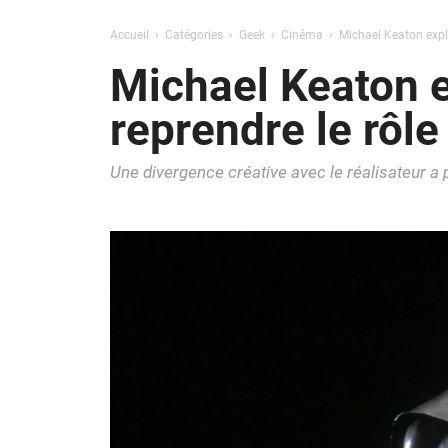
Accueil
Catégories
Geek
Cinéma
Michael Keaton expli
Michael Keaton e
reprendre le rôl
Une divergence créative avec le réalisateur a p