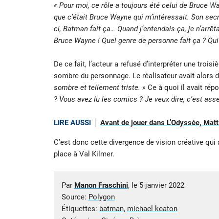
« Pour moi, ce rôle a toujours été celui de Bruce 
que c’était Bruce Wayne qui m’intéressait. Son sec
ci, Batman fait ça… Quand j’entendais ça, je n’arrêt
Bruce Wayne ! Quel genre de personne fait ça ? Qui 
De ce fait, l’acteur a refusé d’interpréter une troi
sombre du personnage. Le réalisateur avait alors
sombre et tellement triste. »
Ce à quoi il avait rép
? Vous avez lu les comics ? Je veux dire, c’est as
LIRE AUSSI
Avant de jouer dans L’Odyssée, Matt
C’est donc cette divergence de vision créative qui
place à Val Kilmer.
Par
Manon Fraschini
, le
5 janvier 2022
Source:
Polygon
Étiquettes:
batman
,
michael keaton