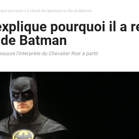
que pourquoi il a refusé de reprendre le rôle de Batman
xplique pourquoi il a r
e de Batman
oussé l'interprète du Chevalier Noir à partir