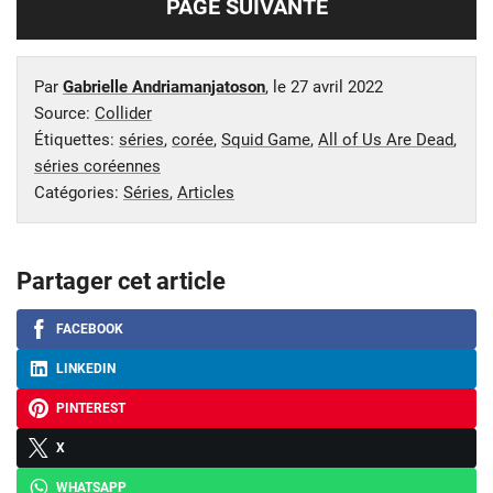
PAGE SUIVANTE
Par
Gabrielle Andriamanjatoson
, le
27 avril 2022
Source:
Collider
Étiquettes:
séries
,
corée
,
Squid Game
,
All of Us Are Dead
,
séries coréennes
Catégories:
Séries
,
Articles
Partager cet article
FACEBOOK
LINKEDIN
PINTEREST
X
WHATSAPP