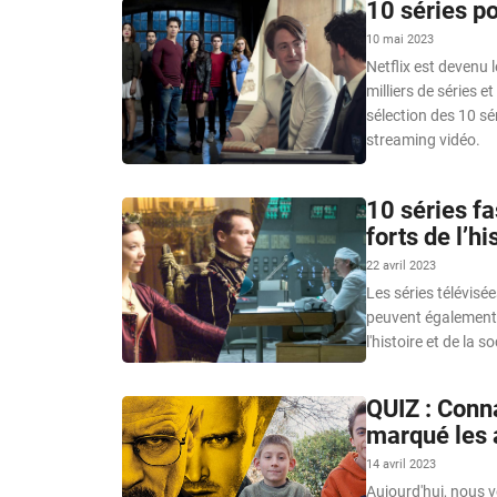
10 séries po
10 mai 2023
Netflix est devenu 
milliers de séries e
sélection des 10 sé
streaming vidéo.
10 séries f
forts de l’hi
22 avril 2023
Les séries télévisé
peuvent également 
l'histoire et de la so
QUIZ : Conn
marqué les 
14 avril 2023
Aujourd'hui, nous 