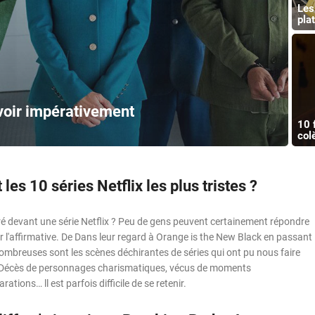
Les
pla
voir impérativement
10 
col
 les 10 séries Netflix les plus tristes ?
ré devant une série Netflix ? Peu de gens peuvent certainement répondre
r l'affirmative. De Dans leur regard à Orange is the New Black en passant
ombreuses sont les scènes déchirantes de séries qui ont pu nous faire
. Décès de personnages charismatiques, vécus de moments
ations… ll est parfois difficile de se retenir.