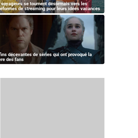
 voyageurs se tournent désormais vers les
teformes de streaming pour leurs idées vacances
fins décevantes de séries qui ont provoqué la
ère des fans