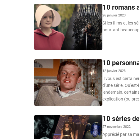
10 romans a
26 janvier 2023
Si les films et les 
pourtant beaucoup d
10 personna
12 janvier 2023
Il vous est certain
d'une série. Qu'est-
lendemain, certains
explication (ou pre
10 séries d
27 novembre 2022
Apprécié par sa ma