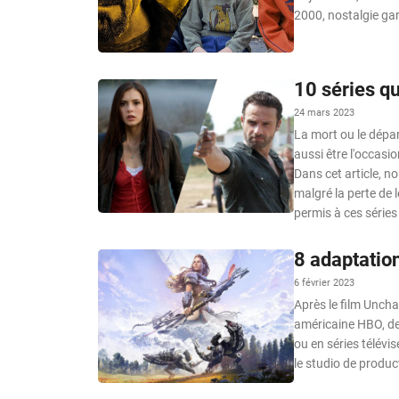
2000, nostalgie gar
10 séries qu
24 mars 2023
La mort ou le dépar
aussi être l'occasi
Dans cet article, no
malgré la perte de
permis à ces séries 
8 adaptatio
6 février 2023
Après le film Unchar
américaine HBO, de 
ou en séries télévi
le studio de produc