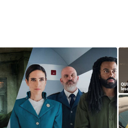
QUI
les