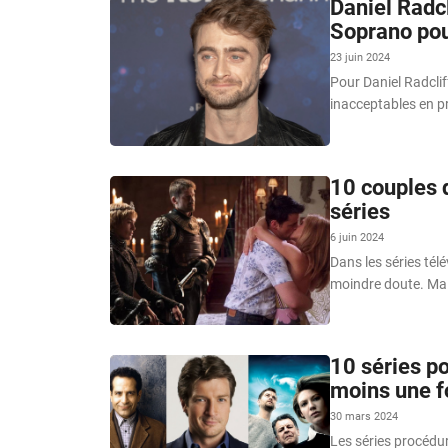
Daniel Radcl
Soprano pou
23 juin 2024
Pour Daniel Radclif
inacceptables en pr
10 couples q
séries
6 juin 2024
Dans les séries télé
moindre doute. Mais 
10 séries po
moins une f
30 mars 2024
Les séries procédur