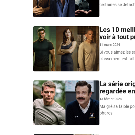
certaines se détach
Les 10 meill
voir à tout p
11 mars 2024
Si vous aimez les sé
classement est fait
La série ori
regardée en
13 février 2024
Malgré sa faible po
phares.