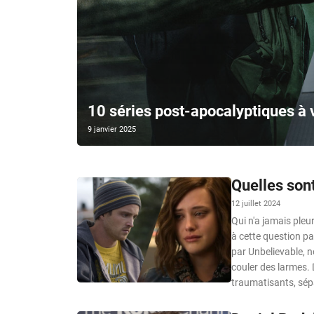
10 séries post-apocalyptiques à 
9 janvier 2025
Quelles sont
12 juillet 2024
Qui n'a jamais pleu
à cette question pa
par Unbelievable, n
couler des larmes
traumatisants, sépar