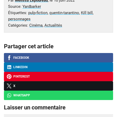
Par
Melissa Lepoureau
, le
10 juin 2022
Source:
Yardbarker
Étiquettes:
pulp-fiction
,
quentin-tarantino
,
Kill bill
,
personnages
Catégories:
Cinéma
,
Actualités
Partager cet article
FACEBOOK
LINKEDIN
PINTEREST
X
WHATSAPP
Laisser un commentaire