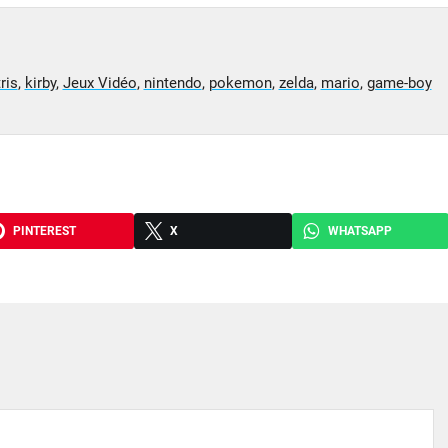
ris
,
kirby
,
Jeux Vidéo
,
nintendo
,
pokemon
,
zelda
,
mario
,
game-boy
PINTEREST
X
WHATSAPP