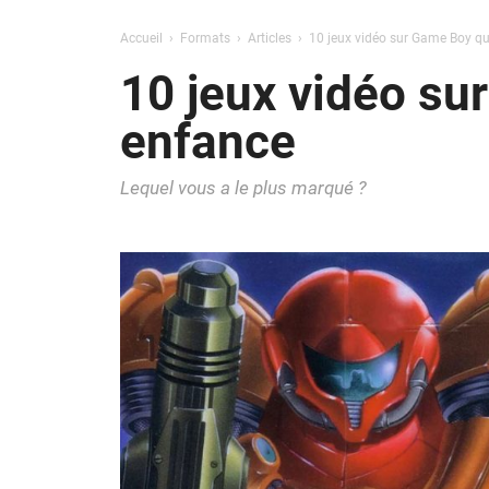
Accueil
Formats
Articles
10 jeux vidéo sur Game Boy qu
10 jeux vidéo su
enfance
Lequel vous a le plus marqué ?