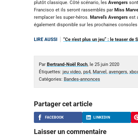
plutôt classique. Côté scénario, les
Avengers
sont
Francisco et ils seront rassemblés par
Miss Marve
remplacer les super-héros.
Marvel’s Avengers
est 
également disponible sur les prochaines consoles
LIRE AUSSI
“Ce n’est plus un jeu” : le teaser d
Par
Bertrand-Noël Roch
, le
25 juin 2020
Étiquettes:
jeu video
,
ps4
,
Marvel
,
avengers
,
xbo
Catégories:
Bandes-annonces
Partager cet article
FACEBOOK
LINKEDIN
Laisser un commentaire