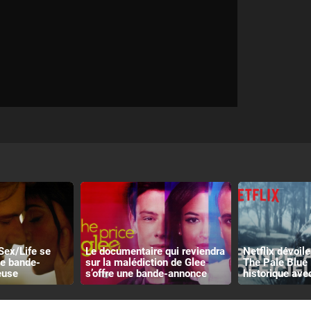
Sex/Life se
Le documentaire qui reviendra
Netflix dévoile 
ne bande-
sur la malédiction de Glee
The Pale Blue 
euse
s’offre une bande-annonce
historique ave