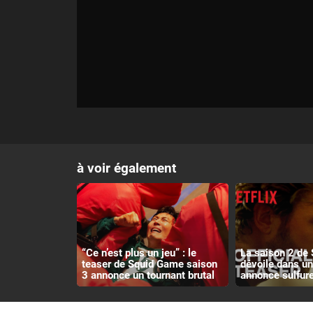
à voir également
“Ce n’est plus un jeu” : le
La saison 2 de 
teaser de Squid Game saison
dévoile dans u
3 annonce un tournant brutal
annonce sulfur