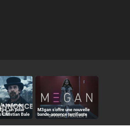
le trailer de
Eye, un polar
M3gan s’offre une nouvelle
c Christian Bale
bande-annonce terrifiante