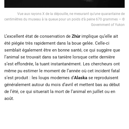
Vue aux rayons X de la dépouille, ne mesurant qu’une quarantaine de
centimètres du museau à la queue pour un poids d’à peine 670 grammes — ©
Government of Yukon
L’excellent état de conservation de
Zhùr
implique qu’elle ait
été piégée très rapidement dans la boue gelée. Celle-ci
semblait également être en bonne santé, ce qui suggère que
l’animal se trouvait dans sa tanière lorsque cette dernière
s’est effondrée, la tuant instantanément. Les chercheurs ont
même pu estimer le moment de l’année où cet incident fatal
s’est produit : les loups modernes d’
Alaska
se reproduisent
généralement autour du mois d’avril et mettent bas au début
de l’été, ce qui situerait la mort de l’animal en juillet ou en
août.