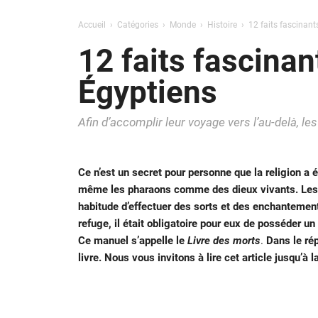
Accueil
Catégories
Monde
Histoire
12 faits fascinant
12 faits fascinan
Égyptiens
Afin d’accomplir leur voyage vers l’au-delà, l
Ce n’est un secret pour personne que la religion a 
même les pharaons comme des dieux vivants. Les 
habitude d’effectuer des sorts et des enchantement
refuge, il était obligatoire pour eux de posséder u
Ce manuel s’appelle le
Livre des morts
.
Dans le rép
livre. Nous vous invitons à lire cet article jusqu’à la