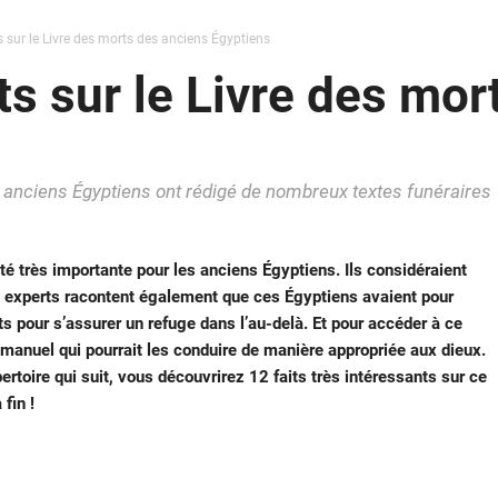
s sur le Livre des morts des anciens Égyptiens
ts sur le Livre des mo
es anciens Égyptiens ont rédigé de nombreux textes funéraires
été très importante pour les anciens Égyptiens. Ils considéraient
experts racontent également que ces Égyptiens avaient pour
s pour s’assurer un refuge dans l’au-delà. Et pour accéder à ce
n manuel qui pourrait les conduire de manière appropriée aux dieux.
ertoire qui suit, vous découvrirez 12 faits très intéressants sur ce
 fin !