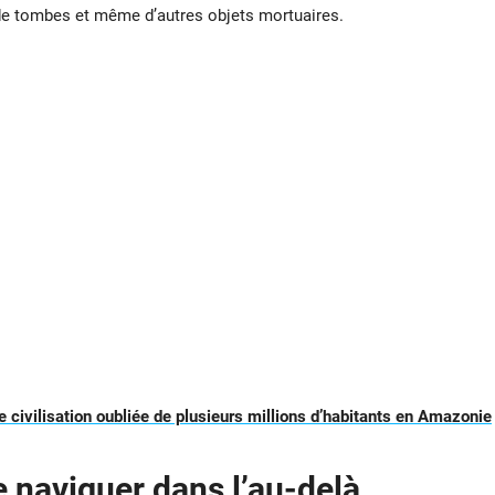
de tombes et même d’autres objets mortuaires.
e civilisation oubliée de plusieurs millions d’habitants en Amazonie
e naviguer dans l’au-delà