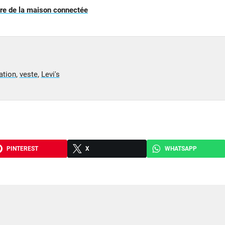
’ère de la maison connectée
ation
,
veste
,
Levi's
PINTEREST
X
WHATSAPP