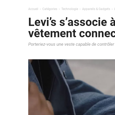
Accueil
Catégories
Technologie
Appareils & Gadgets
Levi’s s’associe 
vêtement connec
Porteriez-vous une veste capable de contrôler