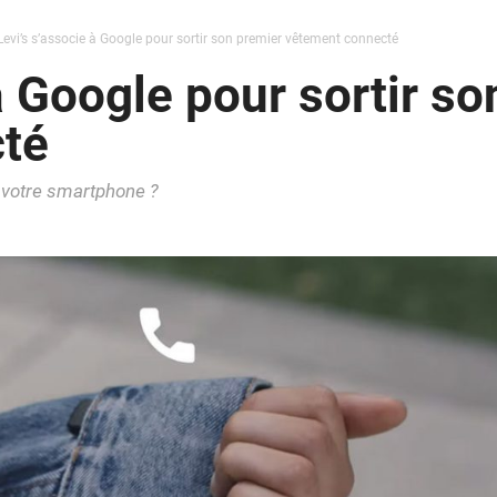
Levi’s s’associe à Google pour sortir son premier vêtement connecté
à Google pour sortir s
té
 votre smartphone ?