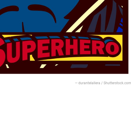
— durantelallera / Shutterstock.co