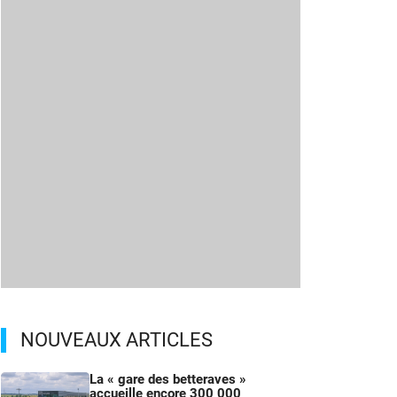
NOUVEAUX ARTICLES
La « gare des betteraves »
accueille encore 300 000