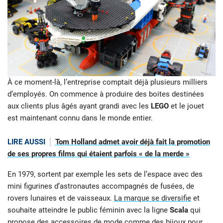
À ce moment-là, l’entreprise comptait déjà plusieurs milliers
d’employés. On commence à produire des boites destinées
aux clients plus âgés ayant grandi avec les
LEGO
et le jouet
est maintenant connu dans le monde entier.
LIRE AUSSI
Tom Holland admet avoir déjà fait la promotion
de ses propres films qui étaient parfois « de la merde »
En 1979, sortent par exemple les sets de l’espace avec des
mini figurines d’astronautes accompagnés de fusées, de
rovers lunaires et de vaisseaux.
La marque se diversifie
et
souhaite atteindre le public féminin avec la ligne
Scala
qui
propose des accessoires de mode comme des bijoux pour