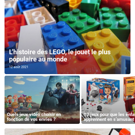
L’histoire des LEGO, le jouet le plus
populaire au monde
12 août 2021
Quels jeux vidéo choisir en
13 jeux pour que les enfa
fonction de vos envies ?
apprennent en s’amusant