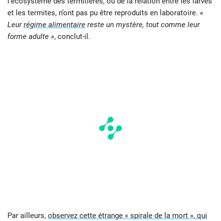
l’écosystème des termitières, ou de la relation entre les larves
et les termites, n’ont pas pu être reproduits en laboratoire. «
Leur
régime alimentaire
reste un mystère, tout comme leur
forme adulte
», conclut-il.
Par ailleurs,
observez cette étrange « spirale de la mort », qui