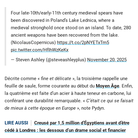
Four late-10th/early-11th century medieval spears have
been discovered in Poland’s Lake Lednica, where a
medieval stronghold once stood on an island. To date, 280
ancient weapons have been recovered from the lake.
(NicolausCopernicus)
https://t.co/2pNYETxTm5
pic.twitter.com/HfIhWzKeKx
— Steven Ashley (@steveashleyplus)
November 20, 2025
Décrite comme «
fine et délicate
», la troisième rappelle une
feuille de saule, forme courante au début du
Moyen Âge
. Enfin,
la quatrième est faite d’un acier à haute teneur en carbone, lui
conférant une durabilité remarquable. «
C’était ce qui se faisait
de mieux à cette époque en Europe
», note Pydyn.
LIRE AUSSI
Creusé par 1,5 million d’Égyptiens avant d’être
cédé à Londres : les dessous d’un drame social et financier