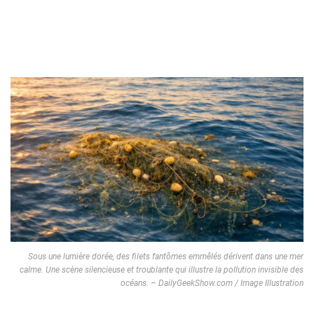
Sous une lumière dorée, des filets fantômes emmêlés dérivent dans une mer
calme. Une scène silencieuse et troublante qui illustre la pollution invisible des
océans. – DailyGeekShow.com / Image Illustration