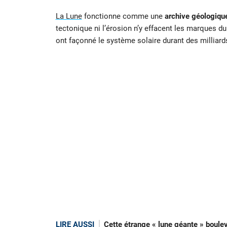
La Lune
fonctionne comme une
archive géologique
tectonique ni l’érosion n’y effacent les marques d
ont façonné le système solaire durant des milliard
LIRE AUSSI
Cette étrange « lune géante » boul