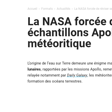
Accueil
Formats
Actualités
La NASA forcée de réviser se
La NASA forcée d
échantillons Apol
météoritique
L’origine de l’eau sur Terre demeure une énigme ma
lunaires
, rapportées par les missions Apollo, rem
relayée notamment par
Daily Galaxy
, les météorite
formation des océans terrestres.