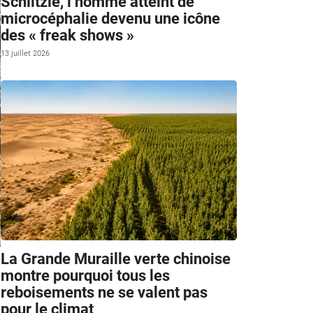
Schlitzie, l’homme atteint de
microcéphalie devenu une icône
des « freak shows »
13 juillet 2026
La Grande Muraille verte chinoise
s
montre pourquoi tous les
s
reboisements ne se valent pas
pour le climat