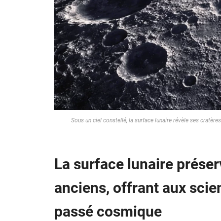
Sous un ciel constellé, la surface lunaire révèle ses cratère
La surface lunaire préser
anciens, offrant aux sci
passé cosmique