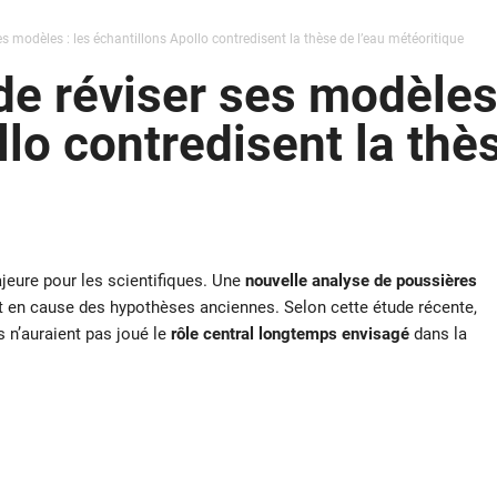
s modèles : les échantillons Apollo contredisent la thèse de l’eau météoritique
e réviser ses modèles 
lo contredisent la thès
jeure pour les scientifiques. Une
nouvelle analyse de poussières
et en cause des hypothèses anciennes. Selon cette étude récente,
s n’auraient pas joué le
rôle central longtemps envisagé
dans la