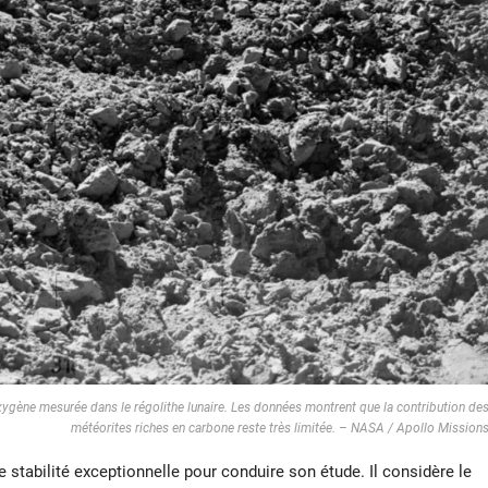
xygène mesurée dans le régolithe lunaire. Les données montrent que la contribution de
météorites riches en carbone reste très limitée. – NASA / Apollo Mission
 stabilité exceptionnelle pour conduire son étude. Il considère le