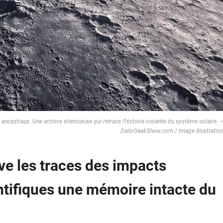
s ancestraux. Une archive silencieuse qui retrace l’histoire violente du système solaire. 
DailyGeekShow.com / Image Illustratio
ve les traces des impacts
entifiques une mémoire intacte du