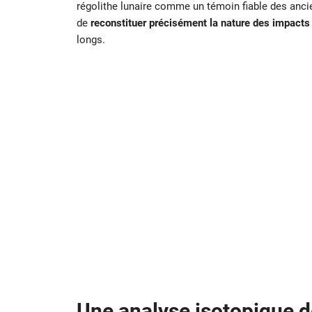
régolithe lunaire comme un témoin fiable des anc
de
reconstituer précisément la nature des impacts
longs.
Une analyse isotopique d