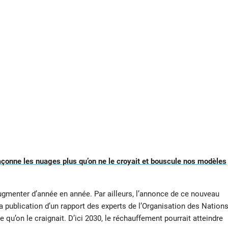
açonne les nuages plus qu’on ne le croyait et bouscule nos modèles
augmenter d’année en année. Par ailleurs, l’annonce de ce nouveau
a publication d’un rapport des experts de l’Organisation des Nation
 qu’on le craignait. D’ici 2030, le réchauffement pourrait atteindre