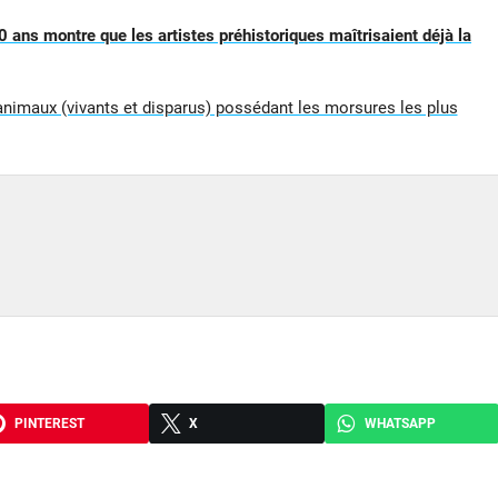
0 ans montre que les artistes préhistoriques maîtrisaient déjà la
 animaux (vivants et disparus) possédant les morsures les plus
PINTEREST
X
WHATSAPP