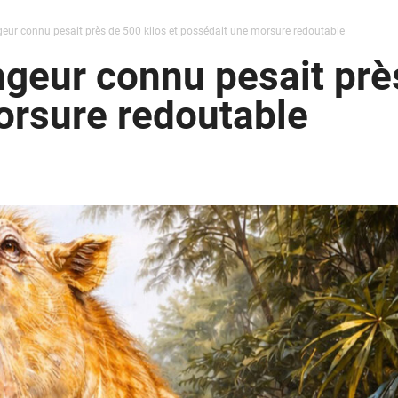
geur connu pesait près de 500 kilos et possédait une morsure redoutable
ngeur connu pesait près
orsure redoutable