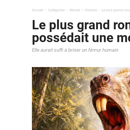
Accueil
Catégories
Monde
Histoire
Le plus grand ron
Le plus grand ro
possédait une m
Elle aurait suffi à briser un fémur humain