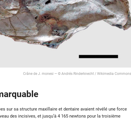
Crâne de J. monesi — © Andrés Rinderknecht / Wikimedia Common
marquable
es sur sa structure maxillaire et dentaire avaient révélé une force
eau des incisives, et jusqu’à 4 165 newtons pour la troisième