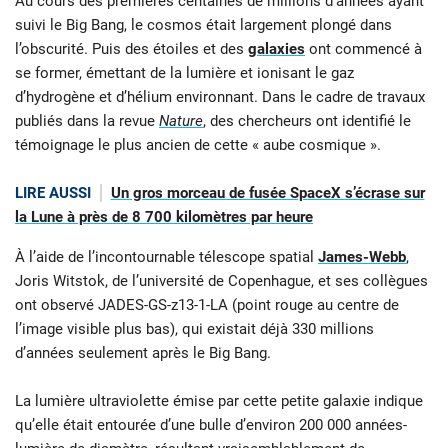
Au cours des premières centaines de millions d’années ayant
suivi le Big Bang, le cosmos était largement plongé dans
l’obscurité. Puis des étoiles et des
galaxies
ont commencé à
se former, émettant de la lumière et ionisant le gaz
d’hydrogène et d’hélium environnant. Dans le cadre de travaux
publiés dans la revue
Nature
, des chercheurs ont identifié le
témoignage le plus ancien de cette « aube cosmique ».
LIRE AUSSI
Un gros morceau de fusée SpaceX s’écrase sur
la Lune à près de 8 700 kilomètres par heure
À l’aide de l’incontournable télescope spatial
James-Webb
,
Joris Witstok, de l’université de Copenhague, et ses collègues
ont observé JADES-GS-z13-1-LA (point rouge au centre de
l’image visible plus bas), qui existait déjà 330 millions
d’années seulement après le Big Bang.
La lumière ultraviolette émise par cette petite galaxie indique
qu’elle était entourée d’une bulle d’environ 200 000 années-