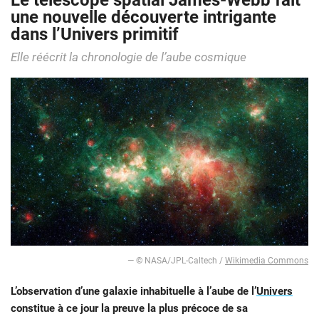
Le télescope spatial James-Webb fait
une nouvelle découverte intrigante
dans l’Univers primitif
Elle réécrit la chronologie de l’aube cosmique
— © NASA/JPL-Caltech /
Wikimedia Commons
L’observation d’une galaxie inhabituelle à l’aube de l’
Univers
constitue à ce jour la preuve la plus précoce de sa