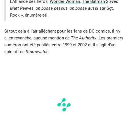
L’Alliance des héros
,
Wonder Woman
,
The Batman 2
avec
Matt Reeves, on bosse dessus, on bosse aussi sur
Sgt.
Rock », énumère-t-il.
Si tout cela à l’air alléchant pour les fans de DC comics, il n’y
a, en revanche, aucune mention de
The Authority
. Les premiers
numéros ont été publiés entre 1999 et 2002 et il s’agit d’un
spin-off de
Stormwatch
.