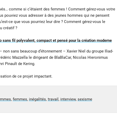
viewés… comme si c’étaient des femmes ! Comment gérez-vous votre
 vous pouviez vous adresser à des jeunes hommes qui ne pensent
u’est-ce que vous pourriez leur dire ? Comment gérez-vous le
 créatif ?
sans fil polyvalent, compact et pensé pour la création moderne
– non sans beaucoup d’étonnement – Xavier Niel du groupe Iliad-
Frédéric Mazzella le dirigeant de BlaBlaCar, Nicolas Hieronimus
ri Pinault de Kering.
isation de ce projet impactant.
ommes
,
femmes
,
inégalités
,
travail
,
interview
,
sexisme