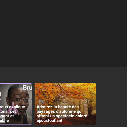
vous explique
Admirez la beauté des
toris, cet
paysages d’automne qui
rtant et
offrent un spectacle coloré
ublié
époustouflant