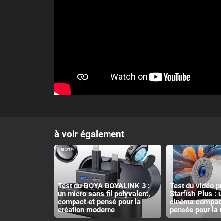
à voir également
Test du BOYA BOYALINK 3 :
Test du vidéo p
un micro sans fil polyvalent,
Starfish Plus :
compact et pensé pour la
cinéma compact
création moderne
pensée pour la