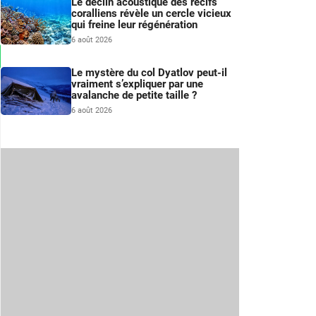
Le déclin acoustique des récifs
coralliens révèle un cercle vicieux
qui freine leur régénération
6 août 2026
Le mystère du col Dyatlov peut-il
vraiment s’expliquer par une
avalanche de petite taille ?
6 août 2026