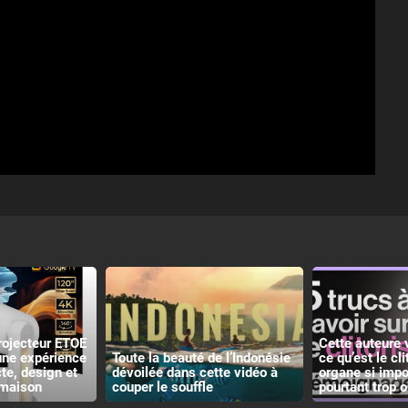
rojecteur ETOE
Cette auteure 
 une expérience
Toute la beauté de l’Indonésie
ce qu’est le cli
e, design et
dévoilée dans cette vidéo à
organe si impo
 maison
couper le souffle
pourtant trop o