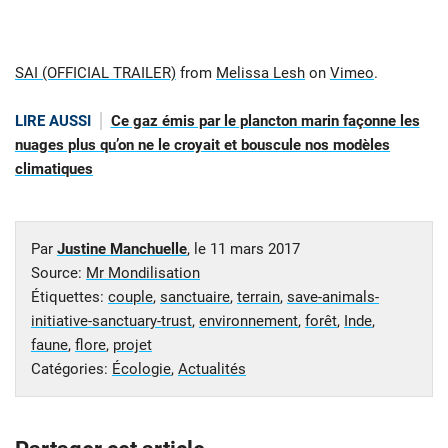
SAI (OFFICIAL TRAILER)
from
Melissa Lesh
on
Vimeo
.
LIRE AUSSI
Ce gaz émis par le plancton marin façonne les
nuages plus qu’on ne le croyait et bouscule nos modèles
climatiques
Par
Justine Manchuelle
, le
11 mars 2017
Source:
Mr Mondilisation
Étiquettes:
couple
,
sanctuaire
,
terrain
,
save-animals-
initiative-sanctuary-trust
,
environnement
,
forêt
,
Inde
,
faune
,
flore
,
projet
Catégories:
Écologie
,
Actualités