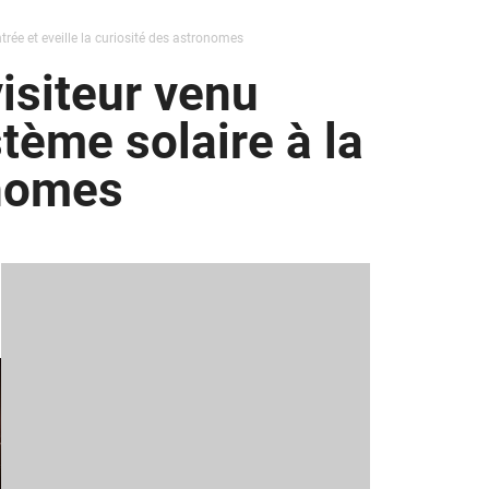
ntrée et eveille la curiosité des astronomes
visiteur venu
stème solaire à la
onomes