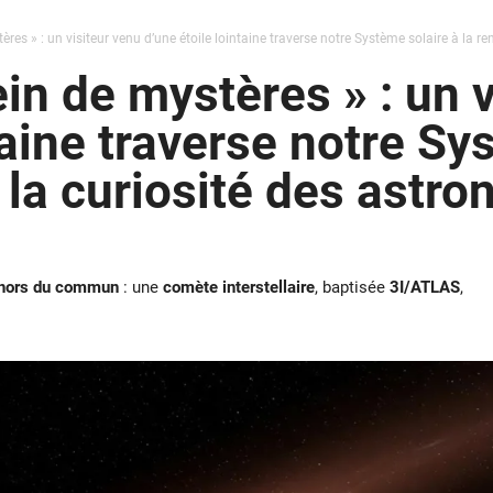
ères » : un visiteur venu d’une étoile lointaine traverse notre Système solaire à la re
ein de mystères » : un 
taine traverse notre Sy
e la curiosité des astr
e hors du commun
: une
comète interstellaire
, baptisée
3I/ATLAS
,