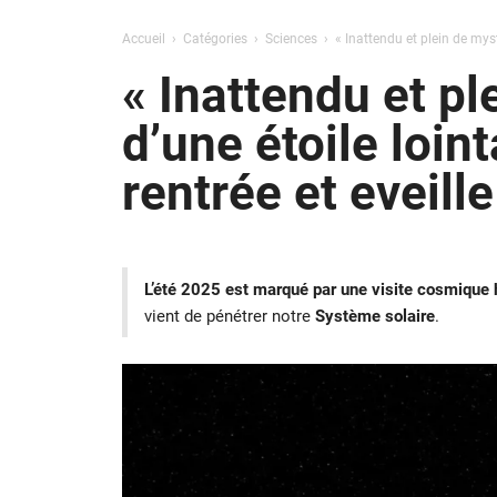
Accueil
Catégories
Sciences
« Inattendu et plein de myst
« Inattendu et pl
d’une étoile loin
rentrée et eveill
L’été 2025 est marqué par une visite cosmiqu
vient de pénétrer notre
Système solaire
.