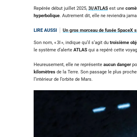
Repérée début juillet 2025,
3I/ATLAS
est une
comèt
hyperbolique
. Autrement dit, elle ne reviendra jama
LIRE AUSSI
Un gros morceau de fusée SpaceX s’é
Son nom, « 3I », indique qu’il s’agit du
troisième obj
le système d’alerte
ATLAS
qui a repéré cette voyag
Heureusement, elle ne représente
aucun danger
pou
kilomètres
de la Terre. Son passage le plus proch
l’intérieur de l’orbite de Mars.