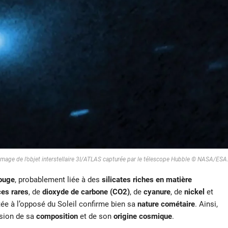
Image de l’objet interstellaire 3I/ATLAS capturée par le télescope Hubble © NASA/ESA
ouge
, probablement liée à des
silicates riches en matière
ces rares
, de
dioxyde de carbone (CO2)
, de
cyanure
, de
nickel
et
ée à l’opposé du Soleil confirme bien sa
nature cométaire
. Ainsi,
sion de sa
composition
et de son
origine cosmique
.