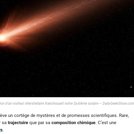
ation d’un visiteur interstellaire franchissant notre Système solaire – DailyGeekShow.co
ève un cortège de mystères et de promesses scientifiques. Rare,
r sa
trajectoire
que par sa
composition chimique
. C’est une
rs
.