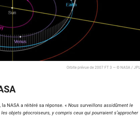
Orbite prévue de 2007 FT 3 — © NASA / JP
NASA
, la NASA a réitéré sa réponse. «
Nous surveillons assidûment le
et les objets géocroiseurs, y compris ceux qui pourraient s’approcher