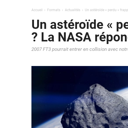
Accueil
Formats
Actualités
Un astéroïde « perdu » frapp
Un astéroïde « pe
? La NASA répon
2007 FT3 pourrait entrer en collision avec not