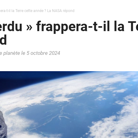
era-t-il la Terre cette année ? La NASA répond
rdu » frappera-t-il la 
d
re planète le 5 octobre 2024