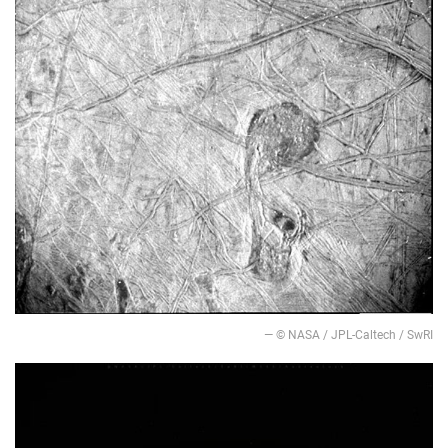
— © NASA / JPL-Caltech / SwRI