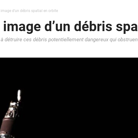
 image d’un débris spatial en orbite
 image d’un débris spat
 à détruire ces débris potentiellement dangereux qui obstruent 