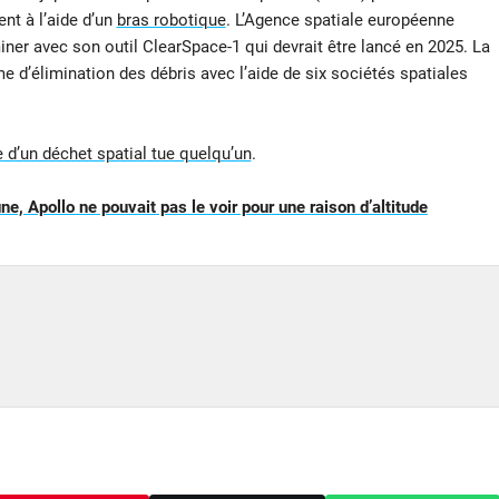
nt à l’aide d’un
bras robotique
. L’Agence spatiale européenne
er avec son outil ClearSpace-1 qui devrait être lancé en 2025. La
d’élimination des débris avec l’aide de six sociétés spatiales
e d’un déchet spatial tue quelqu’un
.
une, Apollo ne pouvait pas le voir pour une raison d’altitude