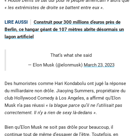
« House Dems se bat dur pour le peuple américain »
alors que
« les extrémistes de droite se battent entre eux »
.
LIRE AUSSI
Construit pour 300 millions d’euros près de
Berlin, ce hangar géant de 107 mètres abrite désormais un
lagon artificiel
That’s what she said
— Elon Musk (@elonmusk)
March 23, 2023
Des humoristes comme Hari Kondabolu ont jugé la réponse
du milliardaire non drôle. Jiaoying Summers, propriétaire du
club Hollywood Comedy à Los Angeles, a affirmé qu’Elon
Musk n’a pas réussi
« la blague parce qu’il ne l’utilisait pas
correctement. Il n’y a rien de sexy là-dedans »
.
Bien qu’Elon Musk ne soit pas drôle pour beaucoup, il
continue tout de même d’essayer de l’être. Toutefois, en