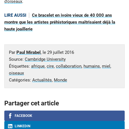
d’oiseaux
.
LIRE AUSSI
Ce bracelet en ivoire vieux de 40 000 ans
montre que les artistes préhistoriques maîtrisaient déjà la
haute joaillerie
Par
Paul Mirabel
, le
29 juillet 2016
Source:
Cambridge University
Étiquettes:
afrique
,
cire
,
collaboration
,
humains
,
miel
,
oiseaux
Catégories:
Actualités
,
Monde
Partager cet article
FACEBOOK
LINKEDIN