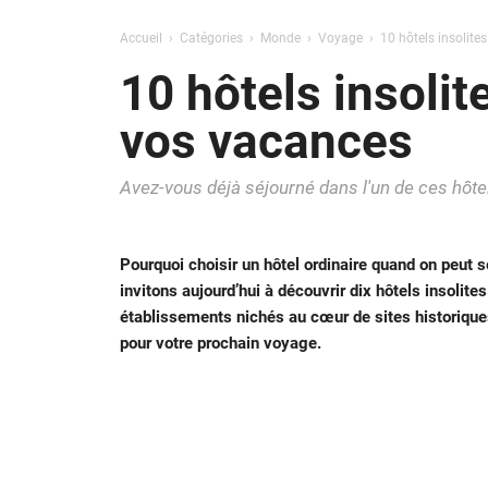
Accueil
Catégories
Monde
Voyage
10 hôtels insolite
10 hôtels insoli
vos vacances
Avez-vous déjà séjourné dans l'un de ces hôte
Pourquoi choisir un hôtel ordinaire quand on peut 
invitons aujourd’hui à découvrir dix hôtels insolit
établissements nichés au cœur de sites historiques
pour votre prochain voyage.