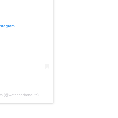
Instagram
uts (@wethecarbonauts)