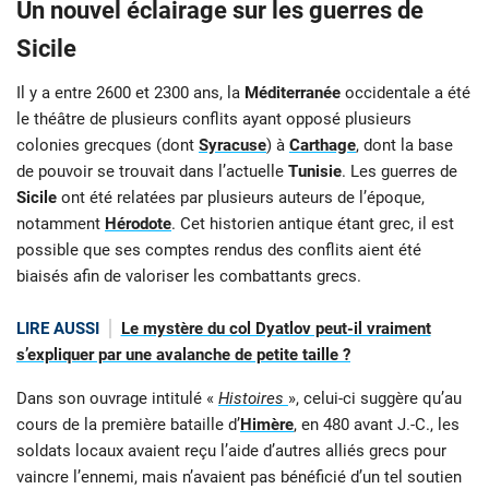
Un nouvel éclairage sur les guerres de
Sicile
Il y a entre 2600 et 2300 ans, la
Méditerranée
occidentale a été
le théâtre de plusieurs conflits ayant opposé plusieurs
colonies grecques (dont
Syracuse
) à
Carthage
, dont la base
de pouvoir se trouvait dans l’actuelle
Tunisie
. Les guerres de
Sicile
ont été relatées par plusieurs auteurs de l’époque,
notamment
Hérodote
. Cet historien antique étant grec, il est
possible que ses comptes rendus des conflits aient été
biaisés afin de valoriser les combattants grecs.
LIRE AUSSI
Le mystère du col Dyatlov peut-il vraiment
s’expliquer par une avalanche de petite taille ?
Dans son ouvrage intitulé «
Histoires
», celui-ci suggère qu’au
cours de la première bataille d’
Himère
, en 480 avant J.-C., les
soldats locaux avaient reçu l’aide d’autres alliés grecs pour
vaincre l’ennemi, mais n’avaient pas bénéficié d’un tel soutien