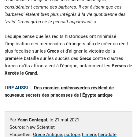
considéraient comme des barbares. Il est évident que ces
‘barbares’ étaient bien plus intégrés à la vie quotidienne des
‘vrais’ Grecs qu’on ne le pensait auparavant
. »
L’équipe pense que les récits historiques ont minimisé
l’implication des mercenaires étrangers afin de créer un récit
plus focalisé sur les
Grecs
et d’aligner la victoire de la
première bataille sur les succès des
Grecs
contre d’autres
forces qu’ils affrontaient à l’époque, notamment les
Perses
de
Xerxès le Grand
.
LIRE AUSSI
Des momies redécouvertes révèlent de
nouveaux secrets des princesses de l’Égypte antique
Par
Yann Contegat
, le
21 mai 2021
Source:
New Scientist
Étiquettes:
Grèce Antique
,
isotope
,
himère
,
hérodote