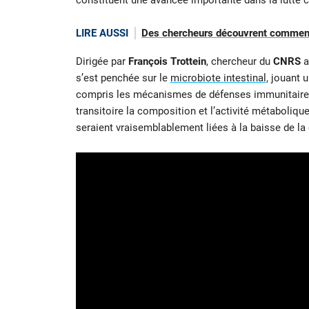
constituent une avancée importante dans la lutte co
LIRE AUSSI
Des chercheurs découvrent comment
Dirigée par
François Trottein
, chercheur du
CNRS
a
s’est penchée sur le
microbiote intestinal
, jouant 
compris les mécanismes de défenses immunitaires, 
transitoire la composition et l’activité métaboliqu
seraient vraisemblablement liées à la baisse de l