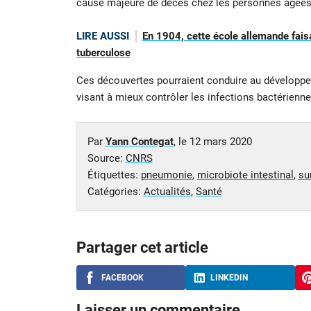
cause majeure de décès chez les personnes âgées o
LIRE AUSSI
En 1904, cette école allemande faisa
tuberculose
Ces découvertes pourraient conduire au développem
visant à mieux contrôler les infections bactérienne
Par
Yann Contegat
, le
12 mars 2020
Source:
CNRS
Étiquettes:
pneumonie
,
microbiote intestinal
,
su
Catégories:
Actualités
,
Santé
Partager cet article
FACEBOOK
LINKEDIN
Laisser un commentaire