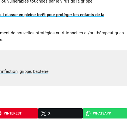
u vulnérables touchées par le virus de la grippe.
it classe en pleine forêt pour protéger les enfants de la
ent de nouvelles stratégies nutritionnelles et/ou thérapeutiques
s.
rinfection
,
grippe
,
bactérie
PINTEREST
X
WHATSAPP