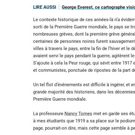
LIRE AUSSI
George Everest, ce cartographe visi
Le contexte historique de ces années-là n’a évidem
sorti de la Première Guerre mondiale, le pays se tr
nombreuses grèves, dont la première grève générale
centaines de personnes noires furent sauvagement
villes à travers le pays, entre la fin de l’hiver et l
avaient servi le pays pendant la guerre, agitèrent le
S’ajoute à cela la Peur rouge, qui sévit entre 1917
et communistes, ponctuée de ripostes de la part de
Un tel flot d’événements est difficile à ingérer, et 
grande majorité des historiens, dans les décennies
Première Guerre mondiale.
La professeure
Nancy Tomes
met en garde ses étud
à mes étudiants que 1919 a sa place sur le podium d
page, pourrait-on dire, mais cette page semble à pei