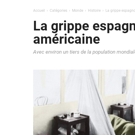
Accueil
Catégories
Monde
Histoire
La grippe espagnol
La grippe espagn
américaine
Avec environ un tiers de la population mondial