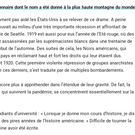
onnaire dont le nom a été donné à la plus haute montagne du monde
ment pas aidé les États-Unis à se relever de ce drame. A peine
ouvait au milieu d’une très importante récession et affrontait de
 de Seattle. 1919 est aussi pour eux l’année de l’Eté rouge, où des
 assassinées par les suprémacistes blancs dans une trentaine de
e début de l’automne. Des suites de cela, les Noirs américains, qui
 pays en réclamant haut et fort les droits qui leur étaient dus.
 et 1920. Cette première violente répression de groupes anarchistes
 ces derniers, s’est traduite par de multiples bombardements.
encore plus à appréhender dans l’étendue de leur gravité. De fait, la
 qui suivirent la pandémie, se concentrèrent essentiellement sur la
iants d’université : « Lorsque je donne mon cours d’histoire, je dis
es pires années de l’histoire américaine. » Difficile de tourner la
ne avoir été écrite.