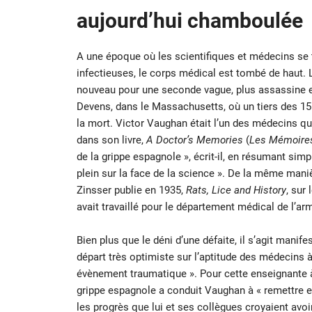
aujourd’hui chamboulée
A une époque où les scientifiques et médecins se 
infectieuses, le corps médical est tombé de haut. L
nouveau pour une seconde vague, plus assassine en
Devens, dans le Massachusetts, où un tiers des 15
la mort. Victor Vaughan était l’un des médecins qu
dans son livre,
A Doctor’s Memories
(
Les Mémoires
de la grippe espagnole », écrit-il, en résumant sim
plein sur la face de la science ». De la même mani
Zinsser publie en 1935,
Rats, Lice and History
, sur
avait travaillé pour le département médical de l’a
Bien plus que le déni d’une défaite, il s’agit mani
départ très optimiste sur l’aptitude des médecins 
évènement traumatique ». Pour cette enseignante à 
grippe espagnole a conduit Vaughan à « remettre en
les progrès que lui et ses collègues croyaient avoir