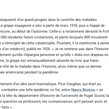
targuaient d’un grand progrès dans le contrôle des maladies
a grippe espagnole a sévi à partir de mars 1918, puis a frappé de
core, au début de l’automne. Celle-ci a notamment dévasté le For
 000 résidents furent contaminés, et parmi lesquels 800 trouvèrent
i a témoigné de cette catastrophe. Pourtant, il la mentionne à peine
 d’un médecin
), publié en 1926. « Je ne rentrerai pas dans l’histoire
plement qu’elle n’épargna personne et qu’elle « étala son drapeau en
ère, la grippe est remarquablement absente du livre que Hans
 le rôle de la maladie dans l’Histoire, alors même que ce dernier
rmée américaine pendant la pandémie.
festement d’un déni post-traumatique. Pour Vaughan, qui était au
à combattre une telle épidémie, ce fut, selon
Nancy Bristow
, « un
la tête du département d’histoire de l’université de Puget Sound, la
 question sa profession, les connaissances qu’il pensait avoir, et
 faits ».