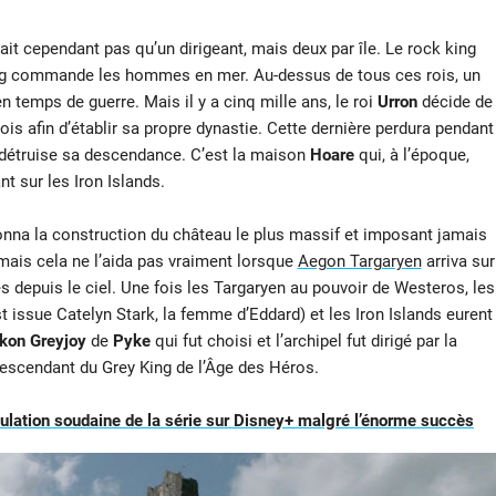
avait cependant pas qu’un dirigeant, mais deux par île. Le rock king
t king commande les hommes en mer. Au-dessus de tous ces rois, un
n temps de guerre. Mais il y a cinq mille ans, le roi
Urron
décide de
s afin d’établir sa propre dynastie. Cette dernière perdura pendant
s détruise sa descendance. C’est la maison
Hoare
qui, à l’époque,
t sur les Iron Islands.
onna la construction du château le plus massif et imposant jamais
, mais cela ne l’aida pas vraiment lorsque
Aegon Targaryen
arriva sur
depuis le ciel. Une fois les Targaryen au pouvoir de Westeros, les
t issue Catelyn Stark, la femme d’Eddard) et les Iron Islands eurent
kon Greyjoy
de
Pyke
qui fut choisi et l’archipel fut dirigé par la
escendant du Grey King de l’Âge des Héros.
nulation soudaine de la série sur Disney+ malgré l’énorme succès