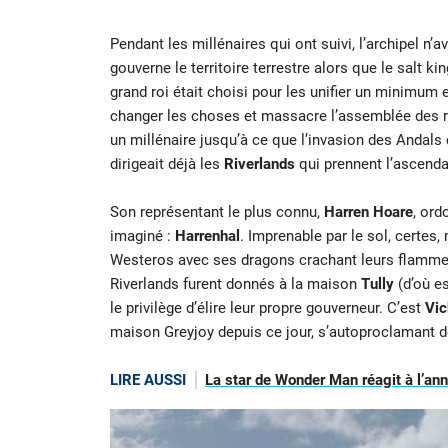
Pendant les millénaires qui ont suivi, l’archipel n’
gouverne le territoire terrestre alors que le sal
grand roi était choisi pour les unifier un minimum e
changer les choses et massacre l’assemblée des roi
un millénaire jusqu’à ce que l’invasion des Andal
dirigeait déjà les
Riverlands
qui prennent l’ascendan
Son représentant le plus connu,
Harren Hoare
, ord
imaginé :
Harrenhal
. Imprenable par le sol, certes
Westeros avec ses dragons crachant leurs flammes 
Riverlands furent donnés à la maison
Tully
(d’où es
le privilège d’élire leur propre gouverneur. C’est
Vic
maison Greyjoy depuis ce jour, s’autoproclamant d
LIRE AUSSI
La star de Wonder Man réagit à l’an