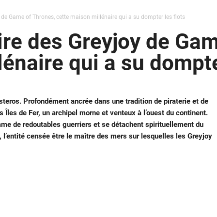
y de Game of Thrones, cette maison millénaire qui a su dompter les flots
oire des Greyjoy de Ga
énaire qui a su dompte
teros. Profondément ancrée dans une tradition de piraterie et de
 Îles de Fer, un archipel morne et venteux à l’ouest du continent.
me de redoutables guerriers et se détachent spirituellement du
 l’entité censée être le maître des mers sur lesquelles les Greyjoy