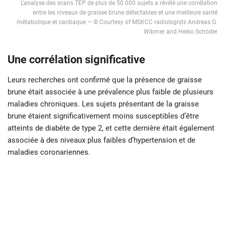
L’analyse des scans TEP de plus de 50 000 sujets a révélé une corrélation
entre les niveaux de graisse brune détectables et une meilleure santé
métabolique et cardiaque — © Courtesy of MSKCC radiologists Andreas G.
Wibmer and Heiko Schöder
Une corrélation significative
Leurs recherches ont confirmé que la présence de graisse
brune était associée à une prévalence plus faible de plusieurs
maladies chroniques. Les sujets présentant de la graisse
brune étaient significativement moins susceptibles d’être
atteints de diabète de type 2, et cette dernière était également
associée à des niveaux plus faibles d’hypertension et de
maladies coronariennes.